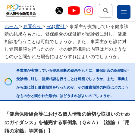
検索
ナ
ホーム
お問合せ
FAQ索引
事業主が実施している健康診
こー
断の結果をもとに、健保組合の保健師が受診者に対し、健康
お
じょ
相談を行うことは可能でしょうか。また、事業主から誰に対
し健康相談を行ったのか、その健康相談の内容はどのような
問
ー部
ものかと聞かれた場合にはどうすればよいのでしょうか。
合
せ
事業主が実施している健康診断の結果をもとに、健保組合の保健師が
受診者に対し、健康相談を行うことは可能でしょうか。また、事業主
から誰に対し健康相談を行ったのか、その健康相談の内容はどのよう
なものかと聞かれた場合にはどうすればよいのでしょうか。
「健康保険組合等における個人情報の適切な取扱いのため
のガイダンス」を補完する事例集（Ｑ＆Ａ）【総論（「用
語の定義」等関係）】