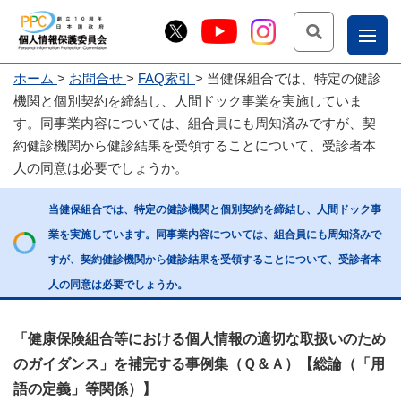
検索
ナ
ホーム
お問合せ
FAQ索引
当健保組合では、特定の健診
こー
機関と個別契約を締結し、人間ドック事業を実施していま
お
じょ
す。同事業内容については、組合員にも周知済みですが、契
約健診機関から健診結果を受領することについて、受診者本
問
ー部
人の同意は必要でしょうか。
合
せ
当健保組合では、特定の健診機関と個別契約を締結し、人間ドック事
業を実施しています。同事業内容については、組合員にも周知済みで
すが、契約健診機関から健診結果を受領することについて、受診者本
人の同意は必要でしょうか。
「健康保険組合等における個人情報の適切な取扱いのため
のガイダンス」を補完する事例集（Ｑ＆Ａ）【総論（「用
語の定義」等関係）】