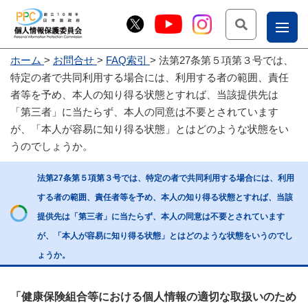
検索
ナ
ホーム
お問合せ
FAQ索引
法第27条第５項第３号では、
こー
特定の者で共同利用する場合には、利用する者の範囲、責任
お
じょ
者等を予め、本人の知り得る状態とすれば、当該提供先は
「第三者」に当たらず、本人の同意は不要とされています
問
ー部
が、「本人が容易に知り得る状態」とはどのような状態をい
合
うのでしょうか。
せ
法第27条第５項第３号では、特定の者で共同利用する場合には、利用
する者の範囲、責任者等を予め、本人の知り得る状態とすれば、当該
提供先は「第三者」に当たらず、本人の同意は不要とされています
が、「本人が容易に知り得る状態」とはどのような状態をいうのでし
ょうか。
「健康保険組合等における個人情報の適切な取扱いのため