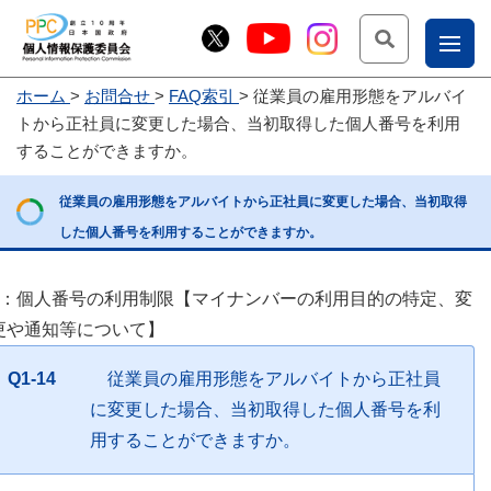
検索
ナ
ホーム
お問合せ
FAQ索引
従業員の雇用形態をアルバイ
こー
トから正社員に変更した場合、当初取得した個人番号を利用
お
じょ
することができますか。
問
ー部
従業員の雇用形態をアルバイトから正社員に変更した場合、当初取得
合
した個人番号を利用することができますか。
せ
1：個人番号の利用制限【マイナンバーの利用目的の特定、変
更や通知等について】
Q1-14
従業員の雇用形態をアルバイトから正社員
に変更した場合、当初取得した個人番号を利
用することができますか。