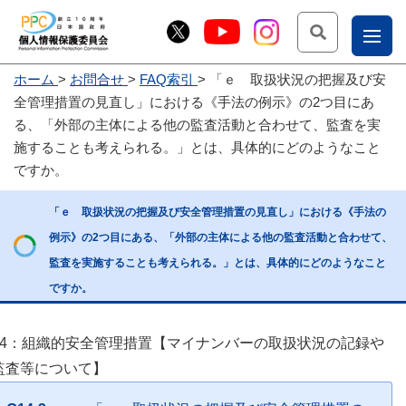
検索
ナ
ホーム
お問合せ
FAQ索引
「ｅ 取扱状況の把握及び安
こー
全管理措置の見直し」における《手法の例示》の2つ目にあ
お
じょ
る、「外部の主体による他の監査活動と合わせて、監査を実
施することも考えられる。」とは、具体的にどのようなこと
問
ー部
ですか。
合
せ
「ｅ 取扱状況の把握及び安全管理措置の見直し」における《手法の
例示》の2つ目にある、「外部の主体による他の監査活動と合わせて、
監査を実施することも考えられる。」とは、具体的にどのようなこと
ですか。
14：組織的安全管理措置【マイナンバーの取扱状況の記録や
監査等について】