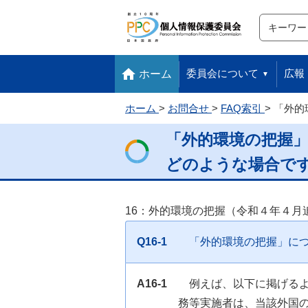
サイト内検
検索
本文へ移動します
フッターへ移動します
委員会について
広報
ホーム
ホーム
お問合せ
FAQ索引
「外的
「外的環境の把握
どのような場合で
16：外的環境の把握（令和４年４月
Q16-1
「外的環境の把握」に
A16-1
例えば、以下に掲げる
務等実施者は、当該外国