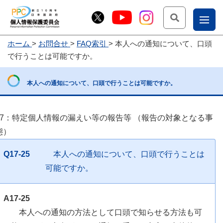
検索
ナ
ホーム
お問合せ
FAQ索引
本人への通知について、口頭
こー
で行うことは可能ですか。
お
じょ
問
ー部
本人への通知について、口頭で行うことは可能ですか。
合
せ
17：特定個人情報の漏えい等の報告等 （報告の対象となる事
態）
Q17-25
本人への通知について、口頭で行うことは
可能ですか。
A17-25
本人への通知の方法として口頭で知らせる方法も可