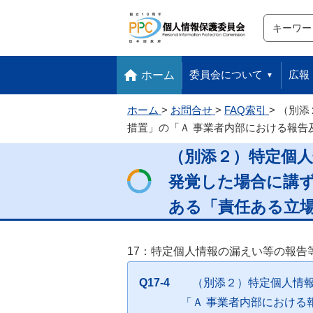
サイト内検
検索
本文へ移動します
フッターへ移動します
委員会について
広報
ホーム
ホーム
お問合せ
FAQ索引
（別添
措置」の「Ａ 事業者内部における報
（別添２）特定個
発覚した場合に講ず
ある「責任ある立
17：特定個人情報の漏えい等の報告
Q17-4
（別添２）特定個人情
「Ａ 事業者内部におけ