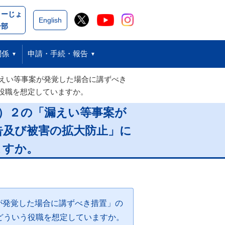
こーじょ
閉じる
English
ー部
関係
申請・手続・報告
えい等事案が発覚した場合に講ずべき
役職を想定していますか。
）２の「漏えい等事案が
告及び被害の拡大防止」に
ますか。
が発覚した場合に講ずべき措置」の
どういう役職を想定していますか。