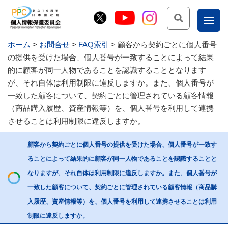
検索
ナ
ホーム
お問合せ
FAQ索引
顧客から契約ごとに個人番号
こー
の提供を受けた場合、個人番号が一致することによって結果
お
じょ
的に顧客が同一人物であることを認識することとなります
が、それ自体は利用制限に違反しますか。また、個人番号が
問
ー部
一致した顧客について、契約ごとに管理されている顧客情報
合
（商品購入履歴、資産情報等）を、個人番号を利用して連携
せ
させることは利用制限に違反しますか。
顧客から契約ごとに個人番号の提供を受けた場合、個人番号が一致す
ることによって結果的に顧客が同一人物であることを認識することと
なりますが、それ自体は利用制限に違反しますか。また、個人番号が
一致した顧客について、契約ごとに管理されている顧客情報（商品購
入履歴、資産情報等）を、個人番号を利用して連携させることは利用
制限に違反しますか。