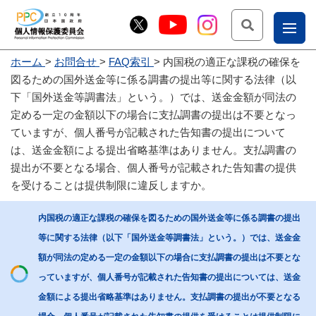
検索
ナ
ホーム
お問合せ
FAQ索引
内国税の適正な課税の確保を
こー
図るための国外送金等に係る調書の提出等に関する法律（以
お
じょ
下「国外送金等調書法」という。）では、送金金額が同法の
定める一定の金額以下の場合に支払調書の提出は不要となっ
問
ー部
ていますが、個人番号が記載された告知書の提出について
合
は、送金金額による提出省略基準はありません。支払調書の
せ
提出が不要となる場合、個人番号が記載された告知書の提供
を受けることは提供制限に違反しますか。
内国税の適正な課税の確保を図るための国外送金等に係る調書の提出
等に関する法律（以下「国外送金等調書法」という。）では、送金金
額が同法の定める一定の金額以下の場合に支払調書の提出は不要とな
っていますが、個人番号が記載された告知書の提出については、送金
金額による提出省略基準はありません。支払調書の提出が不要となる