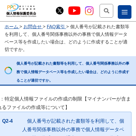
検索
ナ
ホーム
お問合せ
FAQ索引
個人番号が記載された書類等
こー
を利用して、個人番号関係事務以外の事務で個人情報データ
お
じょ
ベース等を作成したい場合は、どのように作成することが適
切ですか。
問
ー部
合
個人番号が記載された書類等を利用して、個人番号関係事務以外の事
せ
務で個人情報データベース等を作成したい場合は、どのように作成す
ることが適切ですか。
2：特定個人情報ファイルの作成の制限【マイナンバーが含ま
れるファイルの作成等について】
Q2-4
個人番号が記載された書類等を利用して、個
人番号関係事務以外の事務で個人情報データベ