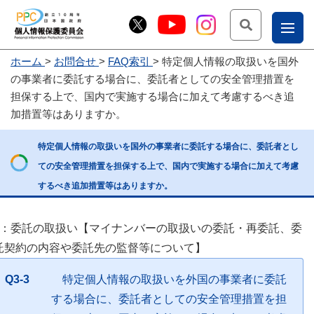
検索
ナ
ホーム
お問合せ
FAQ索引
特定個人情報の取扱いを国外
こー
の事業者に委託する場合に、委託者としての安全管理措置を
お
じょ
担保する上で、国内で実施する場合に加えて考慮するべき追
加措置等はありますか。
問
ー部
合
特定個人情報の取扱いを国外の事業者に委託する場合に、委託者とし
せ
ての安全管理措置を担保する上で、国内で実施する場合に加えて考慮
するべき追加措置等はありますか。
3：委託の取扱い【マイナンバーの取扱いの委託・再委託、委
託契約の内容や委託先の監督等について】
Q3-3
特定個人情報の取扱いを外国の事業者に委託
する場合に、委託者としての安全管理措置を担