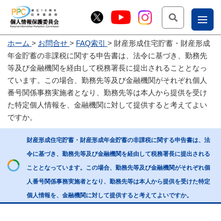
検索
ナ
ホーム
お問合せ
FAQ索引
財産形成住宅貯蓄・財産形成
こー
年金貯蓄の非課税に関する申告書は、法令に基づき、勤務先
お
じょ
等及び金融機関を経由して税務署長に提出されることとなっ
ています。この場合、勤務先等及び金融機関がそれぞれ個人
問
ー部
番号関係事務実施者となり、勤務先等は本人から提供を受け
合
た特定個人情報を、金融機関に対して提供すると考えてよい
せ
ですか。
財産形成住宅貯蓄・財産形成年金貯蓄の非課税に関する申告書は、法
令に基づき、勤務先等及び金融機関を経由して税務署長に提出される
こととなっています。この場合、勤務先等及び金融機関がそれぞれ個
人番号関係事務実施者となり、勤務先等は本人から提供を受けた特定
個人情報を、金融機関に対して提供すると考えてよいですか。