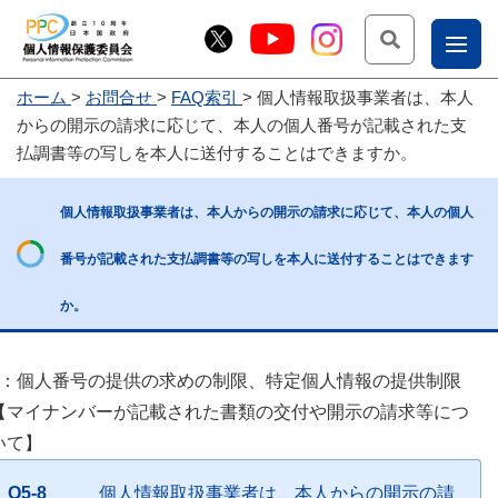
検索
ナ
ホーム
お問合せ
FAQ索引
個人情報取扱事業者は、本人
こー
からの開示の請求に応じて、本人の個人番号が記載された支
お
じょ
払調書等の写しを本人に送付することはできますか。
問
ー部
合
個人情報取扱事業者は、本人からの開示の請求に応じて、本人の個人
せ
番号が記載された支払調書等の写しを本人に送付することはできます
か。
5：個人番号の提供の求めの制限、特定個人情報の提供制限
【マイナンバーが記載された書類の交付や開示の請求等につ
いて】
Q5-8
個人情報取扱事業者は、本人からの開示の請