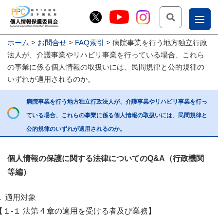
検索
ナ
ホーム
お問合せ
FAQ索引
病院事業を行う地方独立行政
こー
法人が、介護事業やリハビリ事業を行っている場合、これら
お
じょ
の事業に係る個人情報の取扱いには、民間規律と公的規律の
いずれが適用されるのか。
問
ー部
合
病院事業を行う地方独立行政法人が、介護事業やリハビリ事業を行っ
せ
ている場合、これらの事業に係る個人情報の取扱いには、民間規律と
公的規律のいずれが適用されるのか。
個人情報の保護に関する法律についてのQ&A（行政機関
等編）
１ 適用対象
【１-１ 法第 4 章の適用を受ける者及び業務】