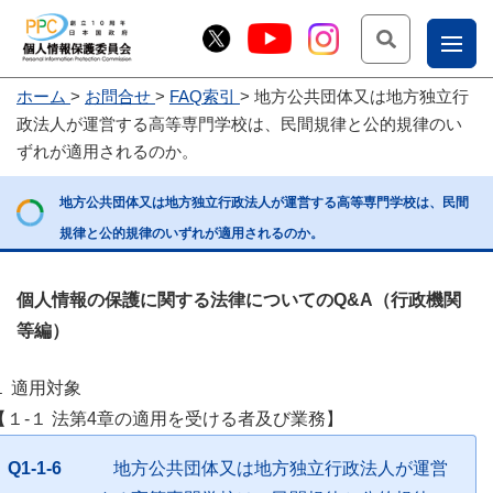
検索
ナ
ホーム
お問合せ
FAQ索引
地方公共団体又は地方独立行
こー
政法人が運営する高等専門学校は、民間規律と公的規律のい
お
じょ
ずれが適用されるのか。
問
ー部
地方公共団体又は地方独立行政法人が運営する高等専門学校は、民間
合
規律と公的規律のいずれが適用されるのか。
せ
個人情報の保護に関する法律についてのQ&A（行政機関
等編）
１ 適用対象
【１-１ 法第4章の適用を受ける者及び業務】
Q1-1-6
地方公共団体又は地方独立行政法人が運営