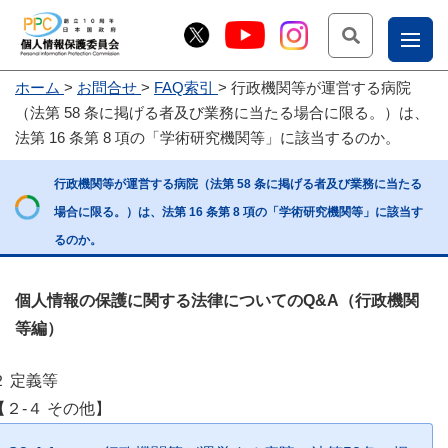
検索
ナ
ホーム
お問合せ
FAQ索引
行政機関等が運営する病院
こー
（法第 58 条に掲げる者及び業務に当たる場合に限る。）は、
お
じょ
法第 16 条第 8 項の「学術研究機関等」に該当するのか。
問
ー部
行政機関等が運営する病院（法第 58 条に掲げる者及び業務に当たる
合
場合に限る。）は、法第 16 条第 8 項の「学術研究機関等」に該当す
せ
るのか。
個人情報の保護に関する法律についてのQ&A（行政機関
等編）
２ 定義等
【２-４ その他】