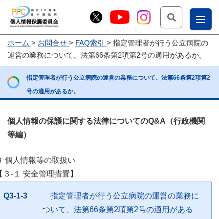
検索
ナ
ホーム
お問合せ
FAQ索引
指定管理者が行う公立病院の
こー
運営の業務について、法第66条第2項第2号の適用があるか。
お
じょ
指定管理者が行う公立病院の運営の業務について、法第66条第2項第2
問
ー部
号の適用があるか。
合
せ
個人情報の保護に関する法律についてのQ&A（行政機関
等編）
３ 個人情報等の取扱い
【３-１ 安全管理措置】
Q3-1-3
指定管理者が行う公立病院の運営の業務に
ついて、法第66条第2項第2号の適用がある