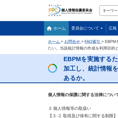
サイト内検
検索
本文へ移動します
フッターへ移動します
委員会について
広報
ホーム
ホーム
お問合せ
FAQ索引
EBP
たい。当該統計情報の作成を利用目的
EBPMを実施する
加工し、統計情報
あるか。
個人情報の保護に関する法律について
３ 個人情報等の取扱い
【３-２ 取得及び保有に関する制限】