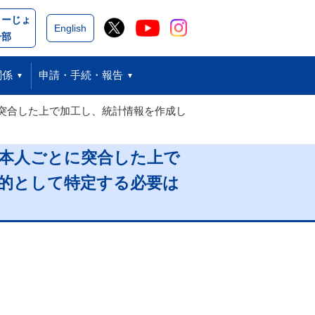
こーじょ
閉じる
English
ー部
関係
申請・手続・報告
に突合した上で加工し、統計情報を作成し
を本人ごとに突合した上で
的として特定する必要は