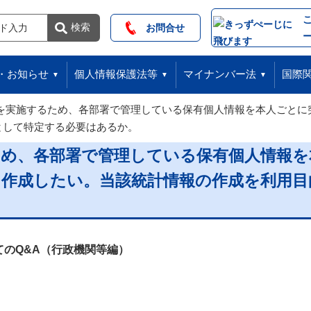
索
検索
お問合せ
・お知らせ
個人情報保護法等
マイナンバー法
国際
Mを実施するため、各部署で管理している保有個人情報を本人ごと
として特定する必要はあるか。
ため、各部署で管理している保有個人情報
を作成したい。当該統計情報の作成を利用目
のQ&A（行政機関等編）