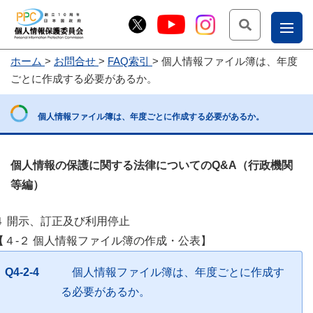
検索
ナ
ホーム
お問合せ
FAQ索引
個人情報ファイル簿は、年度
こー
ごとに作成する必要があるか。
お
じょ
問
ー部
個人情報ファイル簿は、年度ごとに作成する必要があるか。
合
せ
個人情報の保護に関する法律についてのQ&A（行政機関
等編）
４ 開示、訂正及び利用停止
【４-２ 個人情報ファイル簿の作成・公表】
Q4-2-4
個人情報ファイル簿は、年度ごとに作成す
る必要があるか。