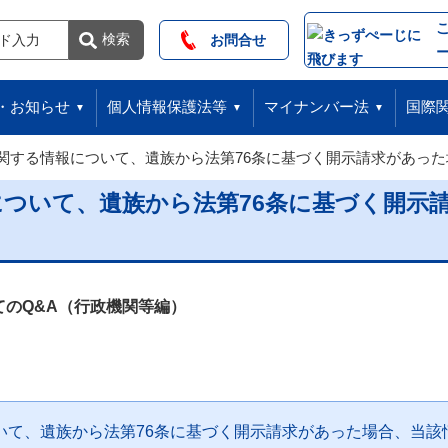
索
検索
お問合せ
・お知らせ
個人情報保護法等
マイナンバー法
国際
関する情報について、遺族から法第76条に基づく開示請求があっ
ついて、遺族から法第76条に基づく開示
。
のQ&A（行政機関等編）
いて、遺族から法第76条に基づく開示請求があった場合、当該