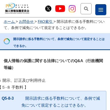
検索
ナ
ホーム
お問合せ
FAQ索引
開示請求に係る手数料につい
こー
て、条例で減免について規定することはできるか。
お
じょ
開示請求に係る手数料について、条例で減免について規定することは
問
ー部
できるか。
合
せ
個人情報の保護に関する法律についてのQ&A（行政機関
等編）
５ 開示、訂正及び利用停止
【５-８ 手数料 】
Q5-8-3
開示請求に係る手数料について、条例で減
免について規定することはできるか。