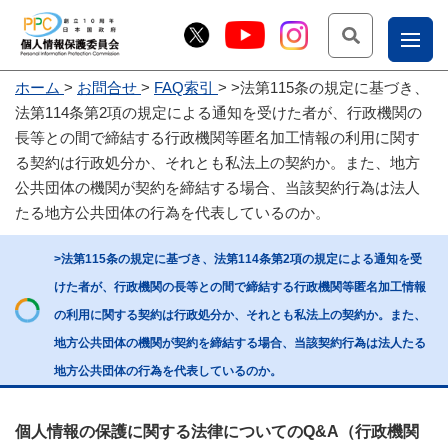
検索
ナ
ホーム
お問合せ
FAQ索引
>法第115条の規定に基づき、
こー
法第114条第2項の規定による通知を受けた者が、行政機関の
お
じょ
長等との間で締結する行政機関等匿名加工情報の利用に関す
る契約は行政処分か、それとも私法上の契約か。また、地方
問
ー部
公共団体の機関が契約を締結する場合、当該契約行為は法人
合
たる地方公共団体の行為を代表しているのか。
せ
>法第115条の規定に基づき、法第114条第2項の規定による通知を受
けた者が、行政機関の長等との間で締結する行政機関等匿名加工情報
の利用に関する契約は行政処分か、それとも私法上の契約か。また、
地方公共団体の機関が契約を締結する場合、当該契約行為は法人たる
地方公共団体の行為を代表しているのか。
個人情報の保護に関する法律についてのQ&A（行政機関