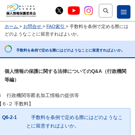
検索
ナ
ホーム
お問合せ
FAQ索引
手数料を条例で定める際には
こー
どのようなことに留意すればよいか。
お
じょ
問
ー部
手数料を条例で定める際にはどのようなことに留意すればよいか。
合
せ
個人情報の保護に関する法律についてのQ&A（行政機関
等編）
６ 行政機関等匿名加工情報の提供等
【６-２ 手数料】
Q6-2-1
手数料を条例で定める際にはどのようなこ
とに留意すればよいか。