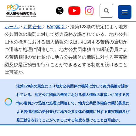
検索
ナ
ホーム
お問合せ
FAQ索引
法第128条の規定により地方
こー
公共団体の機関に対して努力義務が課されている、地方公共
お
じょ
団体の機関における個人情報の取扱いに関する苦情の適切か
つ迅速な処理に関連して、地方公共団体独自の嘱託委員によ
問
ー部
る苦情相談の受付並びに地方公共団体の機関に対する事実確
合
認及び是正勧告を行うことができるとする制度を設けること
せ
は可能か。
法第128条の規定により地方公共団体の機関に対して努力義務が課さ
れている、地方公共団体の機関における個人情報の取扱いに関する苦
情の適切かつ迅速な処理に関連して、地方公共団体独自の嘱託委員に
よる苦情相談の受付並びに地方公共団体の機関に対する事実確認及び
是正勧告を行うことができるとする制度を設けることは可能か。