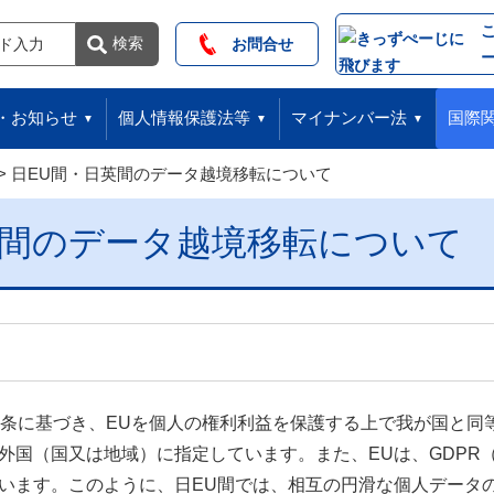
索
検索
お問合せ
・お知らせ
個人情報保護法等
マイナンバー法
国際
日EU間・日英間のデータ越境移転について
英間のデータ越境移転について
8条に基づき、EUを個人の権利利益を保護する上で我が国と同
外国（国又は地域）に指定しています。また、EUは、GDPR
います。このように、日EU間では、相互の円滑な個人データ