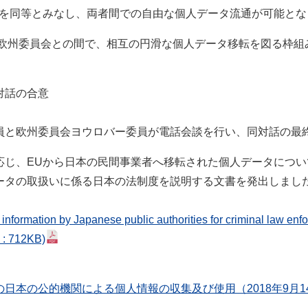
を同等とみなし、両者間での自由な個人データ流通が可能とな
は、欧州委員会との間で、相互の円滑な個人データ移転を図る枠
る対話の合意
員と欧州委員会ヨウロバー委員が電話会談を行い、同対話の最
応じ、EUから日本の民間事業者へ移転された個人データにつ
ータの取扱いに係る日本の法制度を説明する文書を発出しまし
 information by Japanese public authorities for criminal law enf
 : 712KB)
の日本の公的機関による個人情報の収集及び使用
（2018年9月