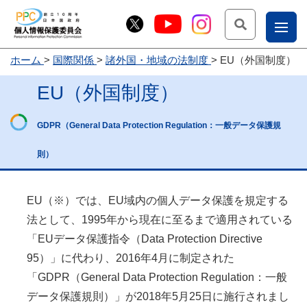
検索
ナ
ホーム
国際関係
諸外国・地域の法制度
EU（外国制度）
こー
EU（外国制度）
お
じょ
問
ー部
GDPR（
General Data Protection Regulation
：一般データ保護規
合
せ
則）
EU（※）では、EU域内の個人データ保護を規定する
法として、1995年から現在に至るまで適用されている
「EUデータ保護指令（
Data Protection Directive
95
）」に代わり、2016年4月に制定された
「GDPR（
General Data Protection Regulation
：一般
データ保護規則）」が2018年5月25日に施行されまし