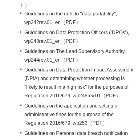
ト）
Guidelines on the right to "data portability",
wp242rev.01_en
（PDF）
Guidelines on Data Protection Officers (‘DPOs’),
wp243rev.01_en
（PDF）
Guidelines on The Lead Supervisory Authority,
wp244rev.01_en
（PDF）
Guidelines on Data Protection Impact Assessment
(DPIA) and determining whether processing is
"likely to result in a high risk" for the purposes of
Regulation 2016/679, wp248rev.01
（PDF）
Guidelines on the application and setting of
administrative fines for the purpose of the
Regulation 2016/679, wp253
（PDF）
Guidelines on Personal data breach notification