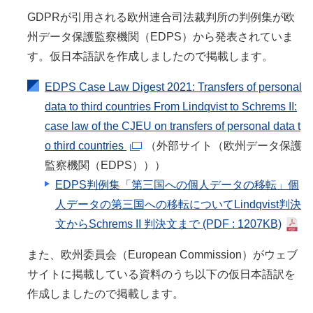
GDPRが引用される欧州連合司法裁判所の判例集が欧
州データ保護監察機関（EDPS）から発表されていま
す。仮日本語訳を作成しましたので掲載します。
EDPS Case Law Digest 2021: Transfers of personal
data to third countries From Lindqvist to Schrems II:
case law of the CJEU on transfers of personal data t
o third countries
（外部サイト（欧州データ保護
監察機関（EDPS）））
EDPS判例集「第三国への個人データの移転」個
人データの第三国への移転について
Lindqvist
判決
文から
Schrems II
判決文まで
(PDF : 1207KB)
また、欧州委員会（
European Commission
）がウェブ
サイトに掲載している資料のうち以下の仮日本語訳を
作成しましたので掲載します。