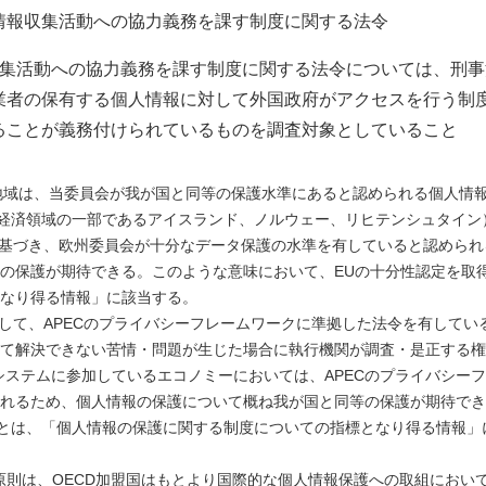
情報収集活動への協力義務を課す制度に関する法令
報収集活動への協力義務を課す制度に関する法令については、刑
業者の保有する個人情報に対して外国政府がアクセスを行う制
ることが義務付けられているものを調査対象としていること
地域は、当委員会が我が国と同等の保護水準にあると認められる個人情
州経済領域の一部であるアイスランド、ノルウェー、リヒテンシュタイ
に基づき、欧州委員会が十分なデータ保護の水準を有していると認めら
の保護が期待できる。このような意味において、EUの十分性認定を取
なり得る情報」に該当する。
提として、APECのプライバシーフレームワークに準拠した法令を有してい
て解決できない苦情・問題が生じた場合に執行機関が調査・是正する権
Rシステムに参加しているエコノミーにおいては、APECのプライバシ
れるため、個人情報の保護について概ね我が国と同等の保護が期待できる
とは、「個人情報の保護に関する制度についての指標となり得る情報」に
８原則は、OECD加盟国はもとより国際的な個人情報保護への取組にお