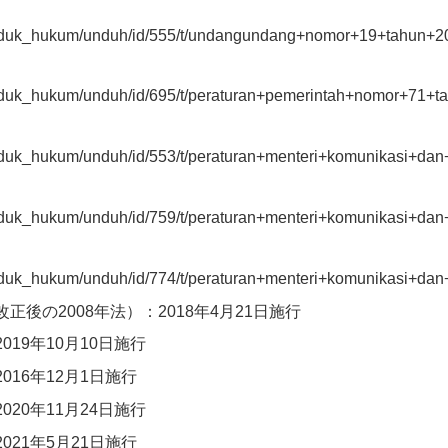
d/produk_hukum/unduh/id/555/t/undangundang+nomor+19+tahun
/produk_hukum/unduh/id/695/t/peraturan+pemerintah+nomor+71
d/produk_hukum/unduh/id/553/t/peraturan+menteri+komunikasi
/produk_hukum/unduh/id/759/t/peraturan+menteri+komunikasi+d
/produk_hukum/unduh/id/774/t/peraturan+menteri+komunikasi+d
正後の2008年法）：2018年4月21日施行
019年10月10日施行
016年12月1日施行
020年11月24日施行
021年5月21日施行