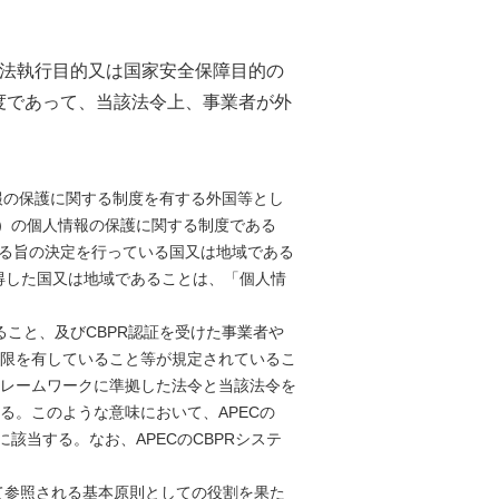
事法執行目的又は国家安全保障目的の
度であって、当該法令上、事業者が外
報の保護に関する制度を有する外国等とし
ン）の個人情報の保護に関する制度である
れる旨の決定を行っている国又は地域である
得した国又は地域であることは、「個人情
ること、及びCBPR認証を受けた事業者や
限を有していること等が規定されているこ
ーフレームワークに準拠した法令と当該法令を
。このような意味において、APECの
該当する。なお、APECのCBPRシステ
いて参照される基本原則としての役割を果た