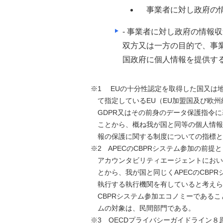
事業者に対し政府の
- 事業者に対し政府の情
双方又は一方の目的で、事
国政府に個人情報を提供す
※1 EUの十分性認定を取得した国又は
て指定しているEU（EU加盟国及び欧
GDPR又はその前身のデータ保護指令
ことから、概ね我が国と同等の個人情報
報の保護に関する制度についての指標と
※2 APECのCBPRシステム参加の前
アカウンタビリティエージェントにおい
とから、我が国と同じくAPECのCBP
執行する執行機関を有していると考えら
CBPRシステム参加エコノミーであるこ
ムの対象は、民間部門である。
※3 OECDプライバシーガイドライン