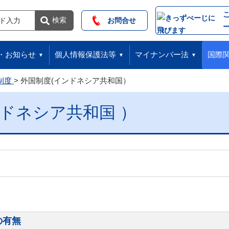
索
検索
お問合せ
・お知らせ
個人情報保護法等
マイナンバー法
国際
制度
外国制度(インドネシア共和国）
ンドネシア共和国 ）
の有無