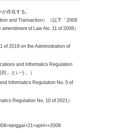
令が存在する。
tion and Transaction
）（以下「2008
e amendment of Law No. 11 of 2008
）
 of 2019 on the Administration of
cations and Informatics Regulation
年規則」という。）
nd Informatics Regulation No. 5 of
matics Regulation No. 10 of 2021
）
2008+tanggal+21+april++2008