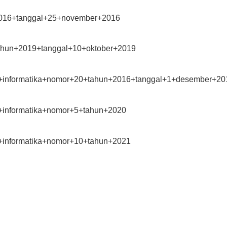
+2016+tanggal+25+november+2016
+tahun+2019+tanggal+10+oktober+2019
+dan+informatika+nomor+20+tahun+2016+tanggal+1+desember+20
an+informatika+nomor+5+tahun+2020
an+informatika+nomor+10+tahun+2021