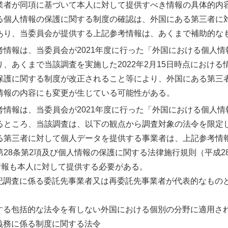
業者が同項に基づいて本人に対して提供すべき情報の具体的内
る個人情報の保護に関する制度の確認は、外国にある第三者に
あり、当委員会が提供する上記参考情報は、あくまで補助的な
考情報は、当委員会が2021年度に行った「外国における個人
、あくまで当該調査を実施した2022年2月15日時点におけ
保護に関する制度が改正されること等により、外国にある第三
情報の内容にも変更が生じている可能性がある。
考情報は、当委員会が2021年度に行った「外国における個人
るところ、当該調査は、以下の観点から調査対象の法令を限定
る第三者に対して個人データを提供する事業者は、上記参考情
28条第2項及び個人情報の保護に関する法律施行規則（平成2
情報も本人に対して提供する必要がある。
記調査に係る委託先事業者又は再委託先事業者が代表的なもの
する包括的な法令を有しない外国における個別の分野に適用さ
義務に係る制度に関する法令