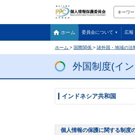
サイト内検
検索
本文へ移動します
フッターへ移動します
委員会について
広報
ホーム
ホーム
国際関係
諸外国・地域の法
外国制度(イ
インドネシア共和国
個人情報の保護に関する制度