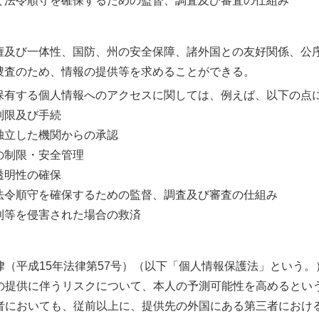
て法令順守を確保するための監督、調査及び審査の仕組み
権及び一体性、国防、州の安全保障、諸外国との友好関係、公
捜査のため、情報の提供等を求めることができる。
保有する個人情報へのアクセスに関しては、例えば、以下の点
制限及び手続
独立した機関からの承認
の制限・安全管理
透明性の確保
法令順守を確保するための監督、調査及び審査の仕組み
利等を侵害された場合の救済
（平成15年法律第57号）（以下「個人情報保護法」という。
の提供に伴うリスクについて、本人の予測可能性を高めるとい
者においても、従前以上に、提供先の外国にある第三者におけ