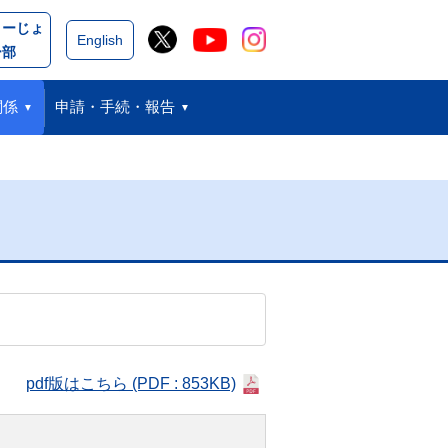
こーじょ
閉じる
English
ー部
関係
申請・手続・報告
pdf版はこちら
(PDF : 853KB)