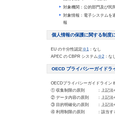
対象機関：公的部門及び民
対象情報：電子システムを
報
個人情報の保護に関する制度
EU の十分性認定
※1
：なし
APEC の CBPR システム
※2
：な
OECD プライバシーガイドラ
OECDプライバシーガイドライ
① 収集制限の原則
：上記法
② データ内容の原則
：上記法
③ 目的明確化の原則
：上記法
④ 利用制限の原則
：該当す