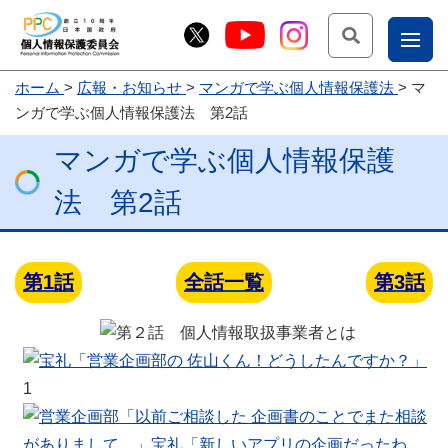
検索
ナ
ホーム
広報・お知らせ
マンガで学ぶ個人情報保護法
マ
こー
ンガで学ぶ個人情報保護法 第2話
お
じょ
マンガで学ぶ個人情報保護
問
ー部
合
法 第2話
せ
第1話
全話一覧
第3話
1