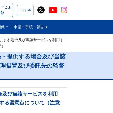
こーじょ
閉じる
English
ー部
関係
申請・手続・報告
供する場合及び当該サービスを利用す
起）
発・提供する場合及び当該
理措置及び委託先の監督
合及び当該サービスを利用
する留意点について（注意