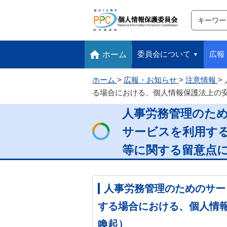
サイト内検
検索
本文へ移動します
フッターへ移動します
委員会について
広報
ホーム
ホーム
広報・お知らせ
注意情報
る場合における、個人情報保護法上の
人事労務管理のた
サービスを利用す
等に関する留意点
人事労務管理のためのサー
する場合における、個人情
喚起）