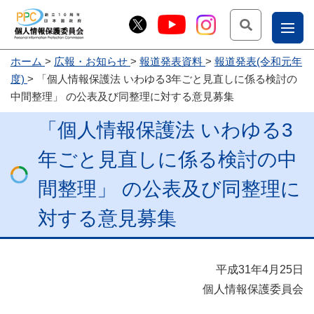
検索
ナ
ホーム
広報・お知らせ
報道発表資料
報道発表(令和元年
こー
度)
「個人情報保護法 いわゆる3年ごと見直しに係る検討の
お
じょ
中間整理」 の公表及び同整理に対する意見募集
問
ー部
「個人情報保護法 いわゆる3
合
せ
年ごと見直しに係る検討の中
間整理」 の公表及び同整理に
対する意見募集
平成31年4月25日
個人情報保護委員会