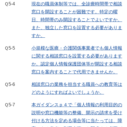
Ｑ5-4
現在の職員体制等では、全診療時間帯で相談
窓口を開設することが困難です。特定の曜
日、時間帯のみ開設することでよいですか。
また、独立した窓口を設置する必要がありま
すか。
Ｑ5-5
小規模な医療・介護関係事業者でも個人情報
に関する相談窓口を設置する必要があります
か。認定個人情報保護団体等が開設する相談
窓口を案内することで代用できませんか。
Ｑ5-6
相談窓口の業務を担当する職員への教育等は
どのようにすればよいでしょうか。
Ｑ5-7
本ガイダンスｐ４で「個人情報の利用目的の
説明や窓口機能等の整備、開示の請求を受け
付ける方法を定める場合等に当たっては、障