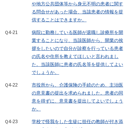
や地方公共団体等から身元不明の患者に関す
る問合せがあった場合、当該患者の情報を提
供することはできますか。
Ｑ4-21
病院に勤務している医師が退職し診療所を開
業することになり、当該医師から、開業の挨
拶をしたいので自分が診察を行っている患者
の氏名や住所を教えてほしいと言われまし
た。当該医師に患者の氏名等を提供してよい
でしょうか。
Ｑ4-22
市役所から、介護保険の手続のため、主治医
の意見書の提出を求められました。患者の同
意を得ずに、意見書を提出してよいでしょう
か。
Ｑ4-23
学校で怪我をした生徒に担任の教師が付き添