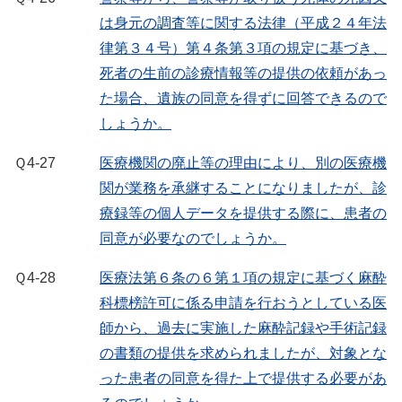
は身元の調査等に関する法律（平成２４年法
律第３４号）第４条第３項の規定に基づき、
死者の生前の診療情報等の提供の依頼があっ
た場合、遺族の同意を得ずに回答できるので
しょうか。
Ｑ4-27
医療機関の廃止等の理由により、別の医療機
関が業務を承継することになりましたが、診
療録等の個人データを提供する際に、患者の
同意が必要なのでしょうか。
Ｑ4-28
医療法第６条の６第１項の規定に基づく麻酔
科標榜許可に係る申請を行おうとしている医
師から、過去に実施した麻酔記録や手術記録
の書類の提供を求められましたが、対象とな
った患者の同意を得た上で提供する必要があ