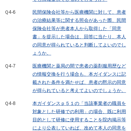
Ｑ4-6
民間保険会社等から医療機関に対して、患者
の治療結果等に関する照会があった際、民間
保険会社等が患者本人から取得した「同意
書」を提示した場合は、回答に当たり、本人
の同意が得られていると判断してよいのでし
ょうか。
Ｑ4-7
医療機関と薬局の間で患者の薬剤服用歴など
の情報交換を行う場合も、本ガイダンスに記
載された条件を満たせば、患者の黙示の同意
が得られていると考えてよいのでしょうか。
Ｑ4-8
本ガイダンスｐ５１の「当該事業者の職員を
対象とした研修での利用」の場合、既に利用
目的として研修に使用することを院内掲示等
により公表していれば、改めて本人の同意を