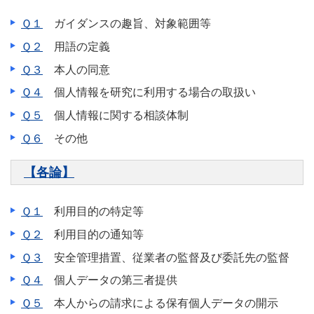
Ｑ１
ガイダンスの趣旨、対象範囲等
Ｑ２
用語の定義
Ｑ３
本人の同意
Ｑ４
個人情報を研究に利用する場合の取扱い
Ｑ５
個人情報に関する相談体制
Ｑ６
その他
【各論】
Ｑ１
利用目的の特定等
Ｑ２
利用目的の通知等
Ｑ３
安全管理措置、従業者の監督及び委託先の監督
Ｑ４
個人データの第三者提供
Ｑ５
本人からの請求による保有個人データの開示