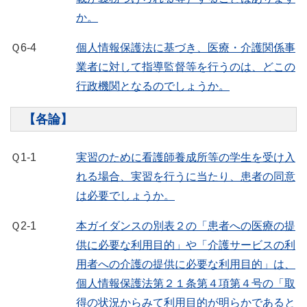
か。
Ｑ6-4
個人情報保護法に基づき、医療・介護関係事
業者に対して指導監督等を行うのは、どこの
行政機関となるのでしょうか。
【各論】
Ｑ1-1
実習のために看護師養成所等の学生を受け入
れる場合、実習を行うに当たり、患者の同意
は必要でしょうか。
Ｑ2-1
本ガイダンスの別表２の「患者への医療の提
供に必要な利用目的」や「介護サービスの利
用者への介護の提供に必要な利用目的」は、
個人情報保護法第２１条第４項第４号の「取
得の状況からみて利用目的が明らかであると