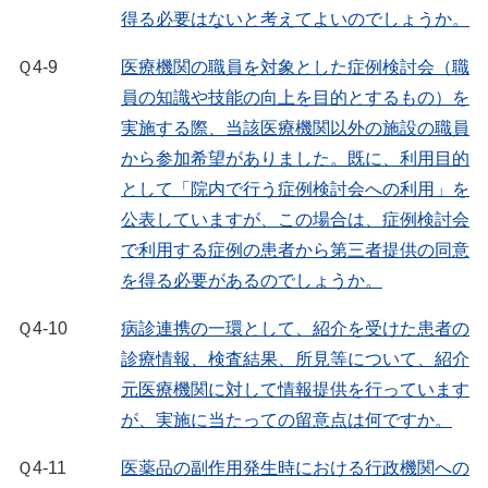
得る必要はないと考えてよいのでしょうか。
Ｑ4-9
医療機関の職員を対象とした症例検討会（職
員の知識や技能の向上を目的とするもの）を
実施する際、当該医療機関以外の施設の職員
から参加希望がありました。既に、利用目的
として「院内で行う症例検討会への利用」を
公表していますが、この場合は、症例検討会
で利用する症例の患者から第三者提供の同意
を得る必要があるのでしょうか。
Ｑ4-10
病診連携の一環として、紹介を受けた患者の
診療情報、検査結果、所見等について、紹介
元医療機関に対して情報提供を行っています
が、実施に当たっての留意点は何ですか。
Ｑ4-11
医薬品の副作用発生時における行政機関への