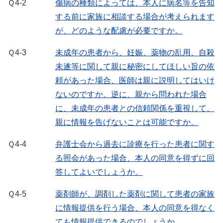
Ｑ4-2
傷病の種類によっては、本人に病名等を告知
する前に家族に相談する場合が考えられます
が、どのような配慮が必要ですか。
Ｑ4-3
未成年の患者から、妊娠、薬物の乱用、自殺
未遂等に関して親に秘密にしてほしい旨の依
頼があった場合、医師は親に説明してはいけ
ないのですか。逆に、親から問われた場合
に、未成年の患者との信頼関係を重視して、
親に情報を告げないことは可能ですか。
Ｑ4-4
弁護士会から過去に診療を行った患者に関す
る照会があった場合、本人の同意を得ずに回
答してよいでしょうか。
Ｑ4-5
薬剤師が、調剤した薬剤に関して患者の家族
に情報提供を行う場合、本人の同意を得なく
ても情報提供できるのでしょうか。