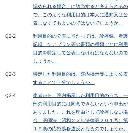
認められる場合」に該当すると考えられるの
で、このような利用目的は本人に通知又は公
表しなくてもよいのではないでしょうか。
Ｑ2-2
利用目的の公表に当たっては、診療録、看護
記録、ケアプラン等の書類の種類ごとに利用
目的を特定して公表しなければならないので
しょうか。
Ｑ2-3
特定した利用目的は、院内掲示等により公表
することで十分でしょうか。
Ｑ2-4
患者から、院内掲示した利用目的のうち、一
部の利用目的には同意できないという申出が
ありました。これを理由として診療しない場
合、医師法（昭和２３年法律第２０１号）第
１９条の応招義務違反となるのでしょうか。