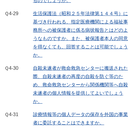
るのでしょうか。
Ｑ4-29
生活保護法（昭和２５年法律第１４４号）に
基づき行われる、指定医療機関による福祉事
務所への被保護者に係る病状報告とはどのよ
うなものですか。また、被保護者本人の同意
を得なくても、回答することは可能でしょう
か。
Ｑ4-30
自殺未遂者が救命救急センターに搬送された
際、自殺未遂者の再度の自殺を防ぐ等のた
め、救命救急センターから関係機関等へ自殺
未遂者の個人情報を提供してよいでしょう
か。
Ｑ4-31
診療情報等の個人データの保存を外国の事業
者に委託することはできますか。