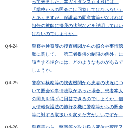
って来ました。本ガイダンスｐ４６には、
「学校からの照会には回答してはならない」
とありますが、保護者の同意書等がなければ
担任の教師に怪我の状態などを説明してはい
けないのでしょうか。
Ｑ4-24
警察や検察等の捜査機関からの照会や事情聴
取に関して、「第三者提供の制限の例外」に
該当する場合には、どのようなものがあるで
しょうか。
Ｑ4-25
警察や検察等の捜査機関から患者の状況につ
いて照会や事情聴取があった場合、患者本人
の同意を得ずに回答できるのでしょうか。個
人情報保護法の施行を機に警察等からの照会
等に対する取扱いを変えた方がよいですか。
Ｑ4-26
警察等から、警察等が取り扱う死体の死因又