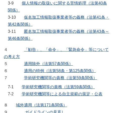
3-9
個人情報の取扱いに関する苦情処理（法第40条
関係）
3-10
仮名加工情報取扱事業者等の義務（法第41条・
第42条関係）
3-11
匿名加工情報取扱事業者等の義務（法第43条～
第46条関係）
４
「勧告」、「命令」、「緊急命令」等について
の考え方
５
適用除外（法第57条関係）
６
適用の特例（法第58条・第125条関係）
７
学術研究機関等の責務（法第59条関係）
7-1
学術研究機関等の責務（法第59条関係）
7-2
学術研究機関等による自主規範の策定・公表
８
域外適用（法第171条関係）
９
ガイドラインの見直し