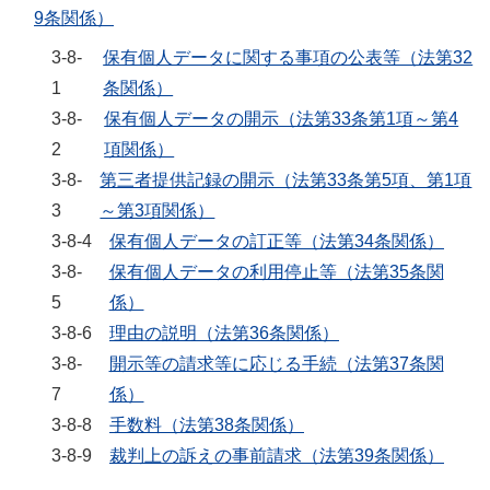
9条関係）
3-8-
保有個人データに関する事項の公表等（法第32
1
条関係）
3-8-
保有個人データの開示（法第33条第1項～第4
2
項関係）
3-8-
第三者提供記録の開示（法第33条第5項、第1項
3
～第3項関係）
3-8-4
保有個人データの訂正等（法第34条関係）
3-8-
保有個人データの利用停止等（法第35条関
5
係）
3-8-6
理由の説明（法第36条関係）
3-8-
開示等の請求等に応じる手続（法第37条関
7
係）
3-8-8
手数料（法第38条関係）
3-8-9
裁判上の訴えの事前請求（法第39条関係）