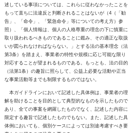
述している事項については、これらに従わなかったことを
もって直ちに法違反と判断されることはないが（4（「勧
告」、「命令」、「緊急命令」等についての考え方）参
照）、「個人情報は、個人の人格尊重の理念の下に慎重に
取り扱われるべきものであることに鑑み、その適正な取扱
いが図られなければならない。」とする法の基本理念（法
第3条）を踏まえ、事業者の特性や規模に応じ可能な限り
対応することが望まれるものである。もっとも、法の目的
（法第1条）の趣旨に照らして、公益上必要な活動や正当
な事業活動等までも制限するものではない。
本ガイドラインにおいて記述した具体例は、事業者の理
解を助けることを目的として典型的なものを示したもので
あり、全ての事案を網羅したものでなく、記述した内容に
限定する趣旨で記述したものでもない。また、記述した具
体例においても、個別ケースによっては別途考慮すべき要