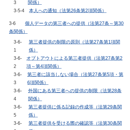
3
関係）
3-5-4
本人への通知（法第26条第2項関係）
3-6
個人データの第三者への提供（法第27条～第30
条関係）
3-6-
第三者提供の制限の原則（法第27条第1項関
1
係）
3-6-
オプトアウトによる第三者提供（法第27条第2
2
項～第4項関係）
3-6-
第三者に該当しない場合（法第27条第5項・第
3
6項関係）
3-6-
外国にある第三者への提供の制限（法第28条
4
関係）
3-6-
第三者提供に係る記録の作成等（法第29条関
5
係）
3-6-
第三者提供を受ける際の確認等（法第30条関