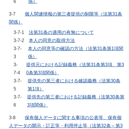
6
係）
3-7
個人関連情報の第三者提供の制限等（法第31条
関係）
3-7-1
法第31条の適用の有無について
3-7-2
本人の同意の取得方法
3-7-
本人の同意等の確認の方法（法第31条第1項関
3
係）
3-
提供元における記録義務（法第31条第3項、第3
7-4
0条第3項関係）
3-7-
提供先の第三者における確認義務（法第30条
5
第1項）
3-7-
提供先の第三者における記録義務（法第30条第
6
3項関係）
3-8
保有個人データに関する事項の公表等、保有個
人データの開示・訂正等・利用停止等（法第32条～第3