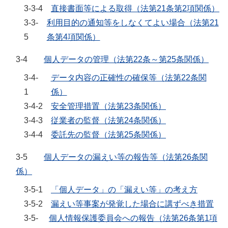
3-3-4
直接書面等による取得（法第21条第2項関係）
3-3-
利用目的の通知等をしなくてよい場合（法第21
5
条第4項関係）
3-4
個人データの管理（法第22条～第25条関係）
3-4-
データ内容の正確性の確保等（法第22条関
1
係）
3-4-2
安全管理措置（法第23条関係）
3-4-3
従業者の監督（法第24条関係）
3-4-4
委託先の監督（法第25条関係）
3-5
個人データの漏えい等の報告等（法第26条関
係）
3-5-1
「個人データ」の「漏えい等」の考え方
3-5-2
漏えい等事案が発覚した場合に講ずべき措置
3-5-
個人情報保護委員会への報告（法第26条第1項