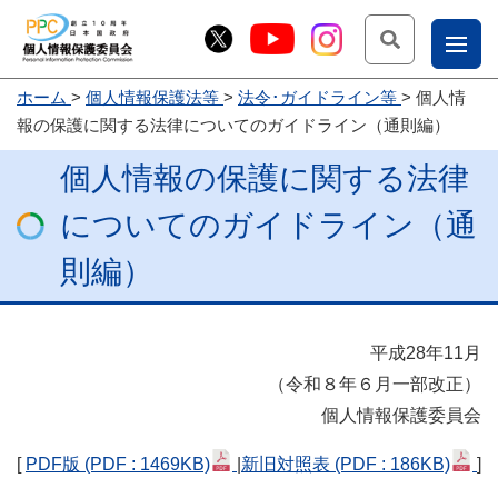
検索
ナ
ホーム
個人情報保護法等
法令･ガイドライン等
個人情
こー
報の保護に関する法律についてのガイドライン（通則編）
お
じょ
個人情報の保護に関する法律
問
ー部
合
についてのガイドライン（通
せ
則編）
平成28年11月
（令和８年６月一部改正）
個人情報保護委員会
[
PDF版
(PDF : 1469KB)
|
新旧対照表
(PDF : 186KB)
]