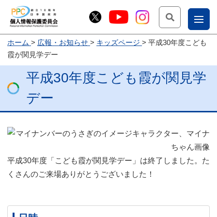
検索
ナ
ホーム
広報・お知らせ
キッズページ
平成30年度こども
こー
霞が関見学デー
お
じょ
平成30年度こども霞が関見学
問
ー部
合
デー
せ
平成30年度「こども霞が関見学デー」は終了しました。た
くさんのご来場ありがとうございました！