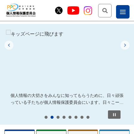
検索
ナ
こー
意喚起などを幅広くお伝えしています。
ッシングによる手口をそれぞれショートドラマで紹介していま
スライド8枚中の2枚目を表示しています。
キッズページに飛びます
個人情報の大切さをみんなに知ってもらうために、日々頑
お
じょ
Previous
N
問
ー部
合
せ
個人情報の大切さをみんなに知ってもらうために、日々頑張
っている子たちが個人情報保護委員会にいます。日々こーじ
ょー！（＝向上）
1
2
3
4
5
6
7
8
全部で４個のタブがあり、矢印キーで次のタブに移動、ente