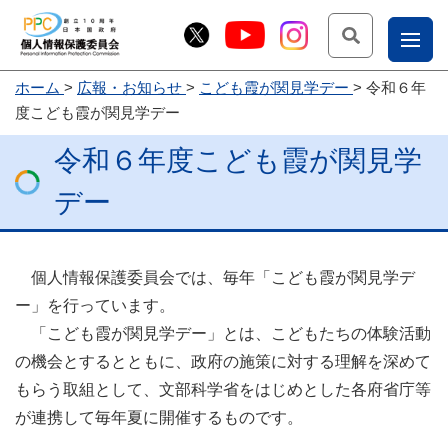
検索
ナ
ホーム
広報・お知らせ
こども霞が関見学デー
令和６年
こー
度こども霞が関見学デー
お
じょ
令和６年度こども霞が関見学
問
ー部
合
デー
せ
個人情報保護委員会では、毎年「こども霞が関見学デ
ー」を行っています。
「こども霞が関見学デー」とは、こどもたちの体験活動
の機会とするとともに、政府の施策に対する理解を深めて
もらう取組として、文部科学省をはじめとした各府省庁等
が連携して毎年夏に開催するものです。